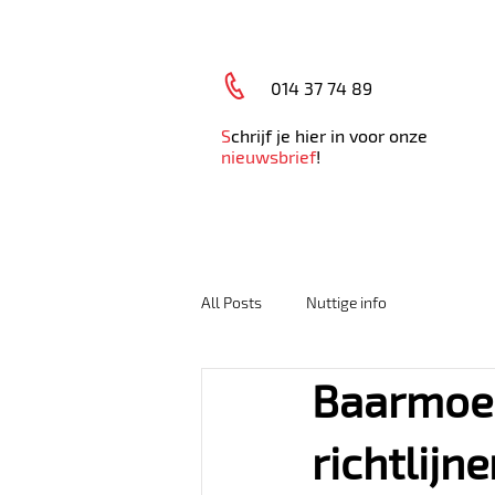
014 37 74 89
S
chrijf je hier in voor onze
nieuwsbrief
!
HOME
AFSPRAAK MAKEN
ONL
All Posts
Nuttige info
Baarmoed
richtlijn