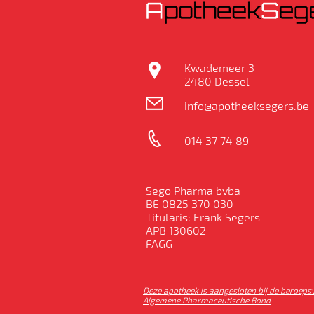
Kwademeer 3
2480 Dessel
info@apotheeksegers.be
014 37 74 89
Sego Pharma bvba
BE 0825 370 030
Titularis: Frank Segers
APB 130602
FAGG
Deze apotheek is aangesloten bij de beroeps
Algemene Pharmaceutische Bond