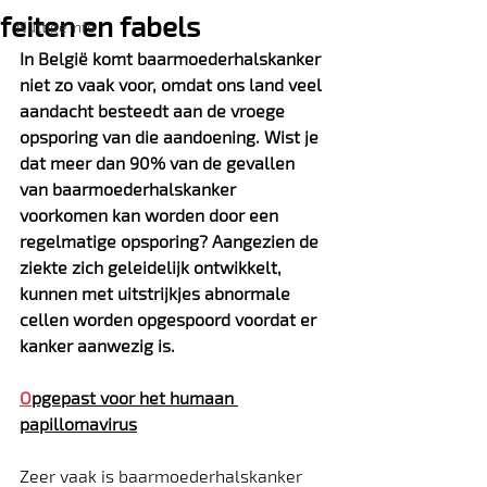
feiten en fabels
Nuttige info
In België komt baarmoederhalskanker 
niet zo vaak voor, omdat ons land veel 
aandacht besteedt aan de vroege 
opsporing van die aandoening. Wist je 
dat meer dan 90% van de gevallen 
van baarmoederhalskanker 
voorkomen kan worden door een 
regelmatige opsporing? Aangezien de 
ziekte zich geleidelijk ontwikkelt, 
kunnen met uitstrijkjes abnormale 
cellen worden opgespoord voordat er 
kanker aanwezig is.
O
pgepast voor het humaan 
papillomavirus
Zeer vaak is baarmoederhalskanker 