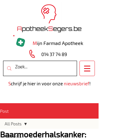
M
ijn Farmad Apotheek
014 37 74 89
S
chrijf je hier in voor onze
nieuwsbrief
!
Post
All Posts
Baarmoederhalskanker:
All Posts