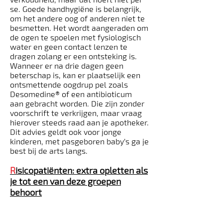
se. Goede handhygiëne is belangrijk,
om het andere oog of anderen niet te
besmetten. Het wordt aangeraden om
de ogen te spoelen met fysiologisch
water en geen contact­ lenzen te
dragen zolang er een ontsteking is.
Wanneer er na drie dagen geen
beterschap is, kan er plaatselijk een
ontsmettende oogdrup­ pel zoals
Desomedine® of een antibioticum
aan­ gebracht worden. Die zijn zonder
voorschrift te verkrijgen, maar vraag
hierover steeds raad aan je apotheker.
Dit advies geldt ook voor jonge
kinderen, met pasgeboren baby’s ga je
best bij de arts langs.
R
isicopatiënten: extra opletten als
je tot een van deze groepen
behoort
Pasgeborenen en zeer jonge kinderen.
Diabetespatiënten.