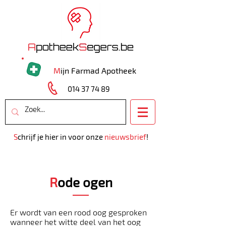
M
ijn Farmad Apotheek
014 37 74 89
S
chrijf je hier in voor onze
nieuwsbrief
!
R
ode ogen
Er wordt van een rood oog gesproken
wanneer het witte deel van het oog