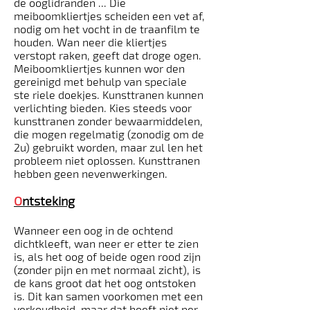
de ooglidranden ... Die
meiboomkliertjes scheiden een vet af,
nodig om het vocht in de traanfilm te
houden. Wan­ neer die kliertjes
verstopt raken, geeft dat droge ogen.
Meiboomkliertjes kunnen wor­ den
gereinigd met behulp van speciale
ste­ riele doekjes. Kunsttranen kunnen
verlichting bieden. Kies steeds voor
kunsttranen zonder bewaarmiddelen,
die mogen regelmatig (zonodig om de
2u) gebruikt worden, maar zul­ len het
probleem niet oplossen. Kunsttranen
hebben geen nevenwerkingen.
O
ntsteking
Wanneer een oog in de ochtend
dichtkleeft, wan­ neer er etter te zien
is, als het oog of beide ogen rood zijn
(zonder pijn en met normaal zicht), is
de kans groot dat het oog ontstoken
is. Dit kan samen voorkomen met een
verkoudheid, maar dat hoeft niet per