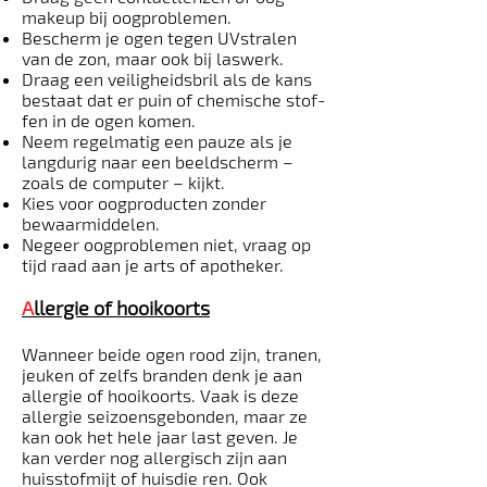
make­up bij oogproblemen.
Bescherm je ogen tegen UV­stralen
van de zon, maar ook bij laswerk.
Draag een veiligheidsbril als de kans
bestaat dat er puin of chemische stof­
fen in de ogen komen.
Neem regelmatig een pauze als je
langdurig naar een beeldscherm –
zoals de computer – kijkt.
Kies voor oogproducten zonder
bewaarmiddelen.
Negeer oogproblemen niet, vraag op
tijd raad aan je arts of apotheker.
A
llergie of hooikoorts
Wanneer beide ogen rood zijn, tranen,
jeuken of zelfs branden denk je aan
allergie of hooikoorts. Vaak is deze
allergie seizoensgebonden, maar ze
kan ook het hele jaar last geven. Je
kan verder nog allergisch zijn aan
huisstofmijt of huisdie­ ren. Ook