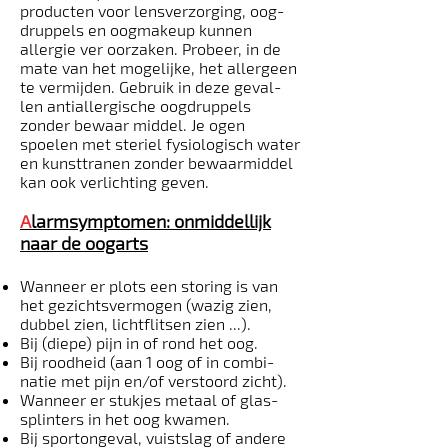
producten voor lensverzorging, oog­
druppels en oogmake­up kunnen
allergie ver­ oorzaken. Probeer, in de
mate van het mogelijke, het allergeen
te vermijden. Gebruik in deze geval­
len antiallergische oogdruppels
zonder bewaar­ middel. Je ogen
spoelen met steriel fysiologisch water
en kunsttranen zonder bewaarmiddel
kan ook verlichting geven.
A
larmsymptomen: onmiddellijk
naar de oogarts
Wanneer er plots een storing is van
het gezichtsvermogen (wazig zien,
dubbel zien, lichtflitsen zien ...).
Bij (diepe) pijn in of rond het oog.
Bij roodheid (aan 1 oog of in combi­
natie met pijn en/of verstoord zicht).
Wanneer er stukjes metaal of glas­
splinters in het oog kwamen.
Bij sportongeval, vuistslag of andere