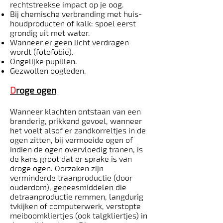
rechtstreekse impact op je oog.
Bij chemische verbranding met huis­
houdproducten of kalk: spoel eerst
grondig uit met water.
Wanneer er geen licht verdragen
wordt (fotofobie).
Ongelijke pupillen.
Gezwollen oogleden.
D
roge ogen
Wanneer klachten ontstaan van een
branderig, prikkend gevoel, wanneer
het voelt alsof er zandkorreltjes in de
ogen zitten, bij vermoeide ogen of
indien de ogen overvloedig tranen, is
de kans groot dat er sprake is van
droge ogen. Oorzaken zijn
verminderde traanproductie (door
ouderdom), geneesmiddelen die
detraanproductie remmen, langdurig
tv­kijken of computerwerk, verstopte
meiboomkliertjes (ook talgkliertjes) in