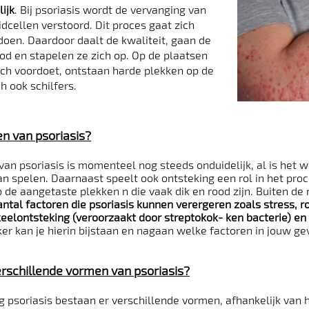
ijk
. Bij psoriasis wordt de vervanging van
dcellen verstoord. Dit proces gaat zich
oen. Daardoor daalt de kwaliteit, gaan de
ood en stapelen ze zich op. Op de plaatsen
ch voordoet, ontstaan harde plekken op de
h ook schilfers.
en van psoriasis?
van psoriasis is momenteel nog steeds onduidelijk, al is het 
kan spelen. Daarnaast speelt ook ontsteking een rol in het pro
 de aangetaste plekken​ n die vaak dik en rood zijn. Buiten d
antal factoren die psoriasis kunnen verergeren zoals stress, r
keelontsteking (veroorzaakt door streptokok- ken bacterie) en
ker kan je hierin bijstaan en nagaan welke factoren in jouw g
erschillende vormen van psoriasis?
 psoriasis bestaan er verschillende vormen, afhankelijk van 