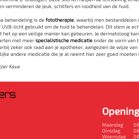
n verminderen de jeuk, schilfers en roodheid van de huid.
ua behandeling is de
fototherapie
, waarbij men bestanddelen v
f UVB-licht gebruikt om de huid te behandelen. Dit stem je ech
 het op een veilige manier kan gebeuren. Je dermatoloog kan 
tarten met meer
specialistische medicatie
onder de vorm van t
ierbij zeker ook raad aan je apotheker, aangezien de wijze va
ijke andere medicatie die je al neemt hier zeer goed moeten
zer Kava
Opening
Maandag
08
Dinsdag
08
Woensdag
08