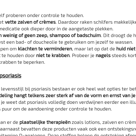
zelf proberen onder controle te houden.
et
vette zalven of crèmes
. Daardoor raken schilfers makkelijk
 medicatie ook dieper door in de aangetaste plekken.
 weinig of geen zeep, shampoo of badschuim
. Dit droogt de 
est een bad- of doucheolie te gebruiken om jezelf te wassen.
elpen om
klachten te verminderen
, maar let op dat de
huid nie
t
te houden door
niet te krabben
. Probeer je
nagels
steeds kor
krabben te beperken.
psoriasis
 levensstijl bij psoriasis bestaan er ook heel wat opties ter 
eling hangt telkens zeer sterk af van de vorm en ernst van je
 je weet dat psoriasis volledig doen verdwijnen eerder een illu
s puur om de aandoening onder controle te houden.
aan er de
plaatselijke therapieën
zoals lotions, zalven en crèm
Daarnaast bevatten deze producten vaak ook een ontsteking
 vitamine D-analogen. Deze stoffen helpen de ontsteking afn