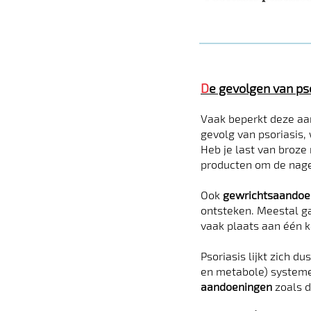
D
e gevolgen van ps
Vaak beperkt deze aan
gevolg van psoriasis, 
Heb je last van broze
producten om de nage
Ook
gewrichtsaandoe
ontsteken. Meestal g
vaak plaats aan één ka
Psoriasis lijkt zich d
en metabole) systeme
aandoeningen
zoals d