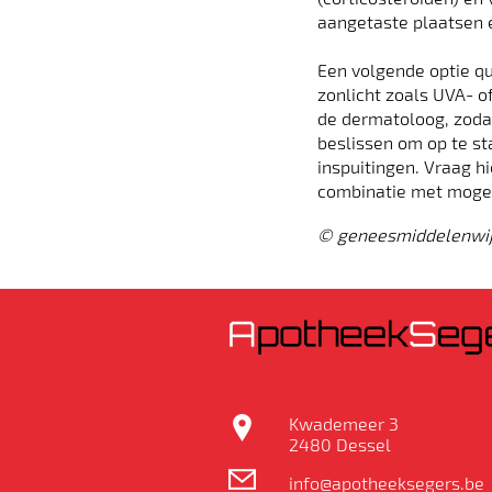
aangetaste plaatsen e
Een volgende optie q
zonlicht zoals UVA- o
de dermatoloog, zodat
beslissen om op te s
inspuitingen. Vraag h
combinatie met mogel
© geneesmiddelenwij
Kwademeer 3
2480 Dessel
info@apotheeksegers.be