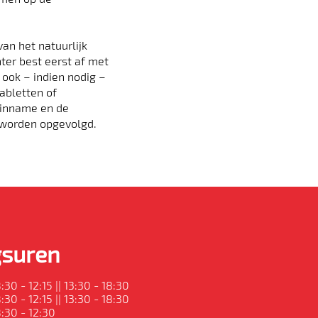
an het natuurlijk
ter best eerst af met
ook – indien nodig –
abletten of
n inname en de
 worden opgevolgd.
suren
:30 - 12:15 || 13:30 - 18:30
:30 - 12:15 || 13:30 - 18:30
:30 - 12:30