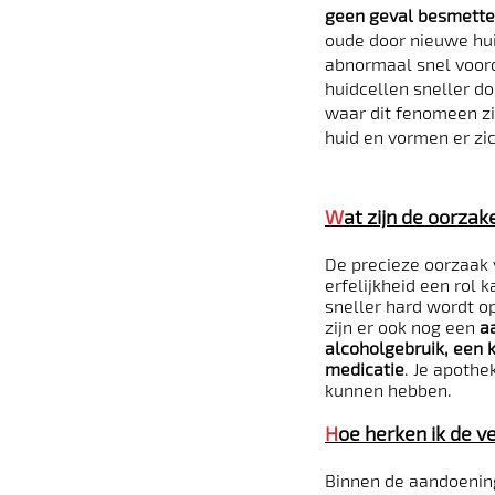
geen geval besmettel
oude door nieuwe hui
abnormaal snel voord
huidcellen sneller d
waar dit fenomeen zi
huid en vormen er zic
W
at zijn de oorzak
De precieze oorzaak 
erfelijkheid een rol 
sneller hard wordt op
zijn er ook nog een
a
alcoholgebruik, een 
medicatie
. Je apothe
kunnen hebben.
H
oe herken ik de v
Binnen de aandoening