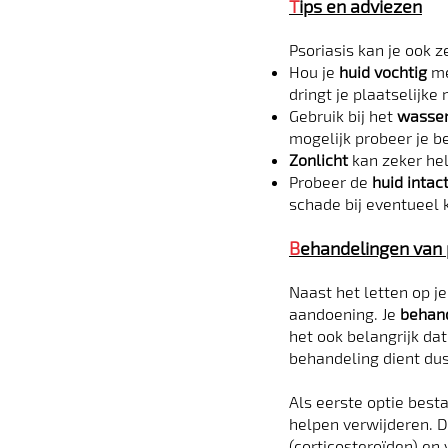
T
ips en adviezen
Psoriasis kan je ook 
Hou je
huid vochtig
m
dringt je plaatselijke
Gebruik bij het
wassen
mogelijk probeer je b
Zonlicht
kan zeker h
Probeer de
huid intac
schade bij eventueel 
B
ehandelingen
v
an 
Naast het letten op je
aandoening. Je
behand
het ook belangrijk dat
behandeling dient du
Als eerste optie best
helpen verwijderen. 
(corticosteroïden) en