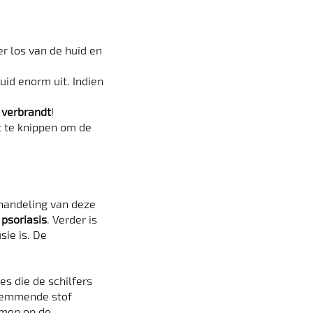
er los van de huid en
huid enorm uit. Indien
t verbrandt
!
t te knippen om de
behandeling van deze
 psoriasis
. Verder is
sie is. De
es die de schilfers
sremmende stof
emen op de