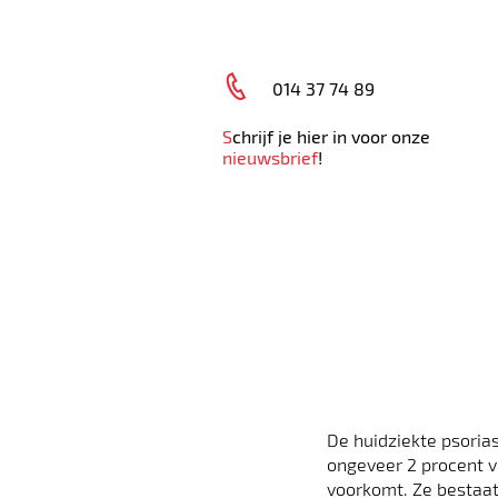
014 37 74 89
S
chrijf je hier in voor onze
nieuwsbrief
!
HOME
AFSPRAAK MAKEN
ONL
De huidziekte psorias
ongeveer 2 procent 
voorkomt. Ze bestaat