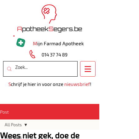
M
ijn Farmad Apotheek
014 37 74 89
S
chrijf je hier in voor onze
nieuwsbrief
!
Post
All Posts
Wees niet gek, doe de
All Posts