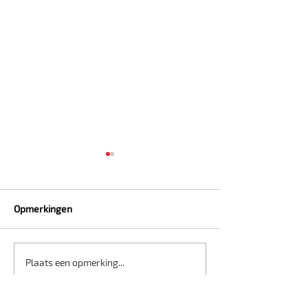
Opmerkingen
Tekenvaccinatie
Daar zijn de teken weer!
Plaats een opmerking...