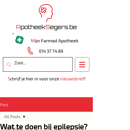
M
ijn Farmad Apotheek
014 37 74 89
S
chrijf je hier in voor onze
nieuwsbrief
!
Post
All Posts
Wat te doen bij epilepsie?
All Posts