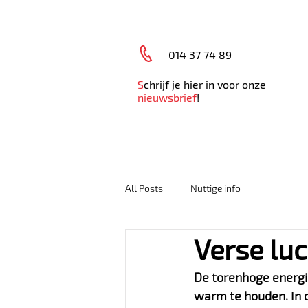
014 37 74 89
S
chrijf je hier in voor onze
nieuwsbrief
!
HOME
AFSPRAAK MAKEN
ONL
All Posts
Nuttige info
Verse luc
De torenhoge energi
warm te houden. In d