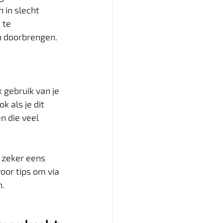
 in slecht 
 te 
 doorbrengen.   
 gebruik van je 
 als je dit 
n die veel 
n zeker eens 
voor tips om via 
. 