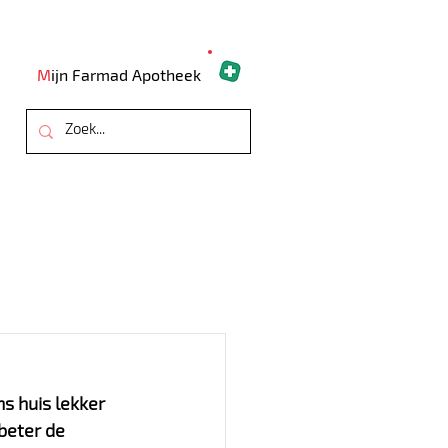
M
ijn Farmad Apotheek
ARTSEN
OVER ONS
CONTACT
s huis lekker 
beter de 