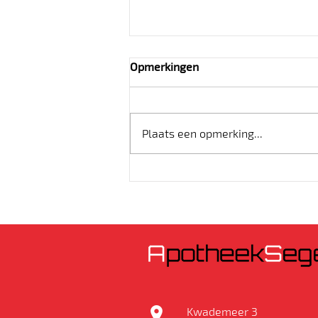
Opmerkingen
Plaats een opmerking...
EHBO thuis: wees voorbereid
op kleine ongelukjes
Kwademeer 3