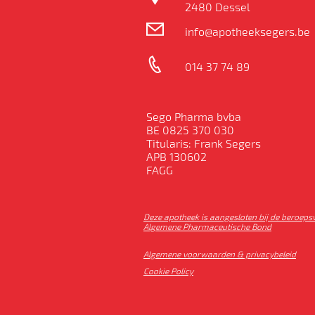
2480 Dessel
info@apotheeksegers.be
014 37 74 89
Sego Pharma bvba
BE 0825 370 030
Titularis: Frank Segers
APB 130602
FAGG
Deze apotheek is aangesloten bij de beroeps
Algemene Pharmaceutische Bond
Algemene voorwaarden & privacybeleid
Cookie Policy