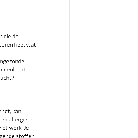
n die de 
ceren heel wat 
ongezonde 
innenlucht. 
lucht? 
ngt, kan 
en allergieën. 
het werk. Je 
igende stoffen 