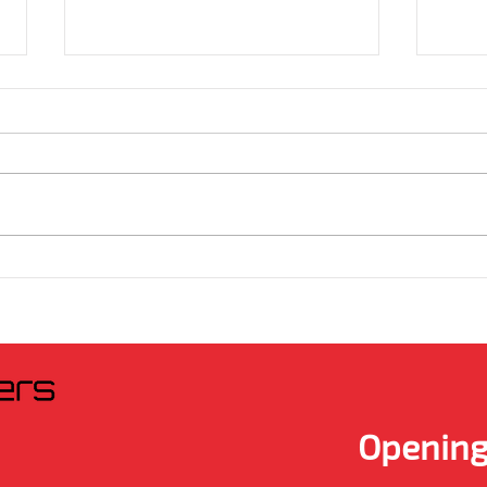
Genieten van de zon? Denk
Vita
aan je huid!
over
Opening