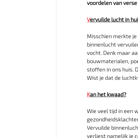
voordelen van verse l
V
ervuilde lucht in hu
Misschien merkte je 
binnenlucht vervuile
vocht. Denk maar aa
bouwmaterialen, poe
stoffen in ons huis.
Wist je dat de luchtk
K
an het kwaad?
Wie veel tijd in een
gezondheidsklachten
Vervuilde binnenluch
verliest namelijk je 