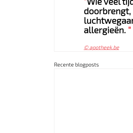
"
Wie veel ti
doorbrengt,
luchtwegaan
allergieën. 
"
© 
apotheek.be
Recente blogposts