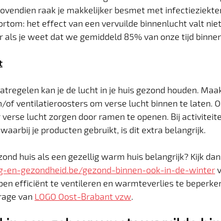
Bovendien raak je makkelijker besmet met infectieziekten
rtom: het effect van een vervuilde binnenlucht valt niet
 als je weet dat we gemiddeld 85% van onze tijd binnen
t
regelen kan je de lucht in je huis gezond houden. Maak
of ventilatieroosters om verse lucht binnen te laten. Ook
r verse lucht zorgen door ramen te openen. Bij activiteite
aarbij je producten gebruikt, is dit extra belangrijk.
zond huis als een gezellig warm huis belangrijk? Kijk da
g-en-gezondheid.be/gezond-binnen-ook-in-de-winter
 
epen efficiënt te ventileren en warmteverlies te beperken
drage van 
LOGO Oost-Brabant vzw
.