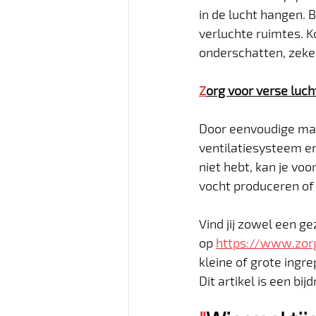
in de lucht hangen. 
verluchte ruimtes. Ko
onderschatten, zeker
Z
org voor verse luch
Door eenvoudige maat
ventilatiesysteem en/
niet hebt, kan je voo
vocht produceren of w
Vind jij zowel een ge
op 
https://www.zor
kleine of grote ingr
Dit artikel is een bij