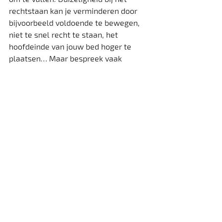
rechtstaan kan je verminderen door 
bijvoorbeeld voldoende te bewegen, 
niet te snel recht te staan, het 
hoofdeinde van jouw bed hoger te 
plaatsen… Maar bespreek vaak 
terugkomende duizeligheid met jouw 
huisarts. Zeker wanneer je 
geneesmiddelen tegen depressie, 
voor het hart of voor een verhoogde 
bloeddruk moet innemen. Die kunnen 
een daling van de bloeddruk (ook 
orthostatische hypotensie genoemd) 
veroorzaken waardoor het risico om 
te vallen toeneemt.
© 
valpreventie.be