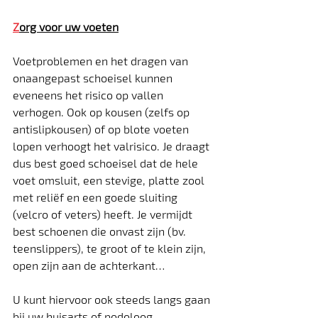
Z
org voor uw voeten
Voetproblemen en het dragen van 
onaangepast schoeisel kunnen 
eveneens het risico op vallen 
verhogen. Ook op kousen (zelfs op 
antislipkousen) of op blote voeten 
lopen verhoogt het valrisico. Je draagt 
dus best goed schoeisel dat de hele 
voet omsluit, een stevige, platte zool 
met reliëf en een goede sluiting 
(velcro of veters) heeft. Je vermijdt 
best schoenen die onvast zijn (bv. 
teenslippers), te groot of te klein zijn, 
open zijn aan de achterkant…
U kunt hiervoor ook steeds langs gaan 
bij uw huisarts of podoloog.