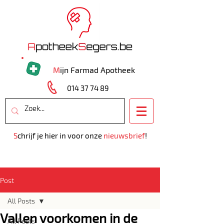
M
ijn Farmad Apotheek
014 37 74 89
S
chrijf je hier in voor onze
nieuwsbrief
!
Post
All Posts
Vallen voorkomen in de
All Posts