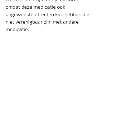
omdat deze medicatie ook 
ongewenste effecten kan hebben die 
niet verenigbaar zijn met andere 
medicatie.
Het belangrijk om te weten dat 
winterhanden ook veroorzaakt kunnen 
worden door medicatie. Heb je last 
van winterhanden en gebruik je 
chronisch medicatie? Vraag dan zeker 
na bij je huisarts of huisapotheker of 
je winterhanden en –tenen een gevolg 
zouden kunnen zijn van één van de 
medicijnen die je inneemt.
© 
apotheek.be
Recente blogposts
Alles weergeven