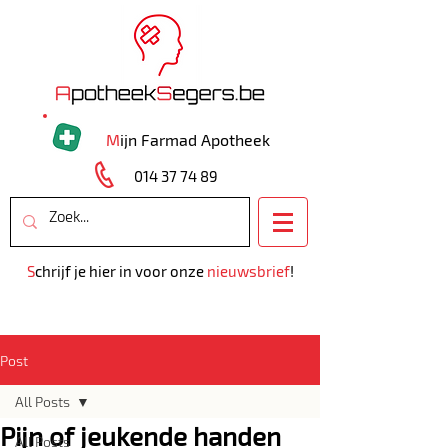
M
ijn Farmad Apotheek
014 37 74 89
S
chrijf je hier in voor onze
nieuwsbrief
!
Post
All Posts
Pijn of jeukende handen
All Posts