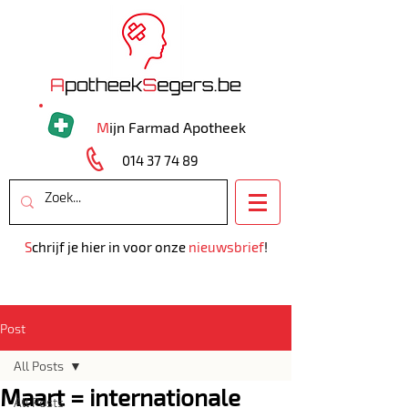
M
ijn Farmad Apotheek
014 37 74 89
S
chrijf je hier in voor onze
nieuwsbrief
!
Post
All Posts
Maart = internationale
All Posts