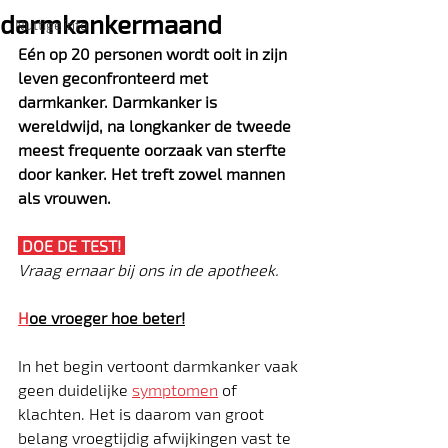
darmkankermaand
Nuttige info
Eén op 20 personen wordt ooit in zijn 
leven geconfronteerd met 
darmkanker. Darmkanker is 
wereldwijd, na longkanker de tweede 
meest frequente oorzaak van sterfte 
door kanker. Het treft zowel mannen 
als vrouwen.
 DOE DE TEST! 
Vraag ernaar bij ons in de apotheek.
H
oe vroeger hoe beter!
In het begin vertoont darmkanker vaak 
geen duidelijke 
symptomen
 of 
klachten. Het is daarom van groot 
belang vroegtijdig afwijkingen vast te 