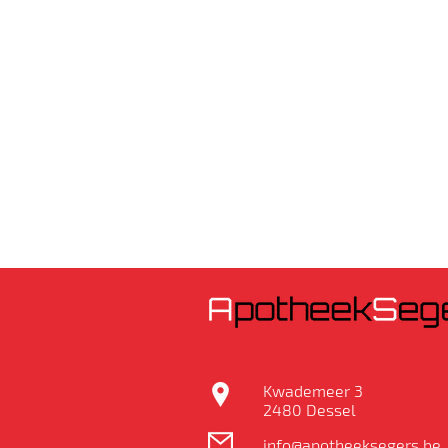
Kwademeer 3
2480 Dessel
info@apotheeksegers.be