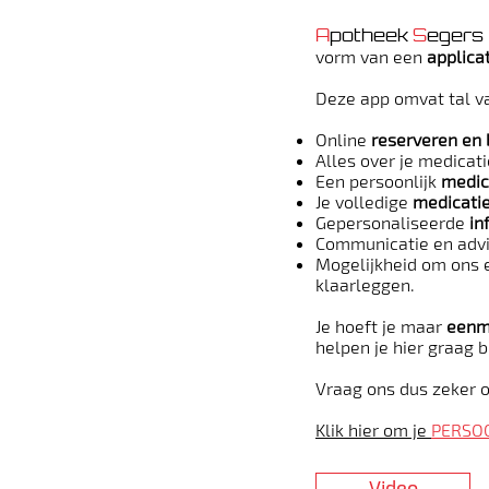
A
potheek
S
egers
vorm van een
applica
Deze app omvat tal v
Online
reserveren en 
Alles over je medicati
Een persoonlijk
medic
Je volledige
medicatie
Gepersonaliseerde
in
Communicatie en advi
Mogelijkheid om ons
klaarleggen.
Je hoeft je maar
eenma
helpen je hier graag bi
Vraag ons dus zeker o
Klik hier om je
PERSO
Video