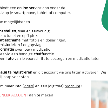
biedt een
online service
aan onder de
tie
op je smartphone, tablet of computer.
an mogelijkheden.
bestellen
, snel en eenvoudig.
e actueel en op 1 plek.
atieschema
met foto's en doseringen.
historiek
in 1 oogopslag.
formatie
over jouw medicatie.
es via een handige
chatfunctie
.
 een
foto
van je voorschrift te bezorgen en medicatie laten
lig te registreren
en dit account via ons laten activeren. Wij
j, stap voor stap.
m meer info (
video
) en een (digitale)
brochure
!
ONLIJK ACCOUNT
aan te maken