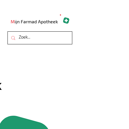
M
ijn Farmad Apotheek
ARTSEN
OVER ONS
CONTACT
k