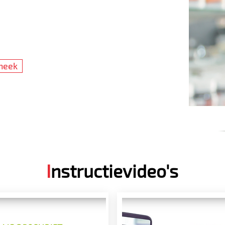
heek
I
nstructievideo's