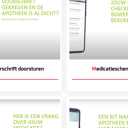
rschrift doorsturen
M
edicatiesche