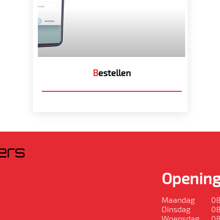
B
estellen
Opening
Maandag
08
Dinsdag
08
Woensdag
08