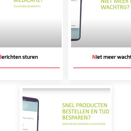
B
erichten sturen
N
iet meer wach