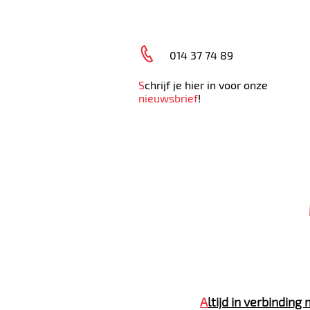
014 37 74 89
S
chrijf je hier in voor onze
nieuwsbrief
!
HOME
AFSPRAAK MAKEN
ONL
A
ltijd in verbindin