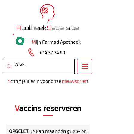
M
ijn Farmad Apotheek
014 37 74 89
S
chrijf je hier in voor onze
nieuwsbrief
!
V
accins reserveren
OPGELET
! Je kan maar één griep- en