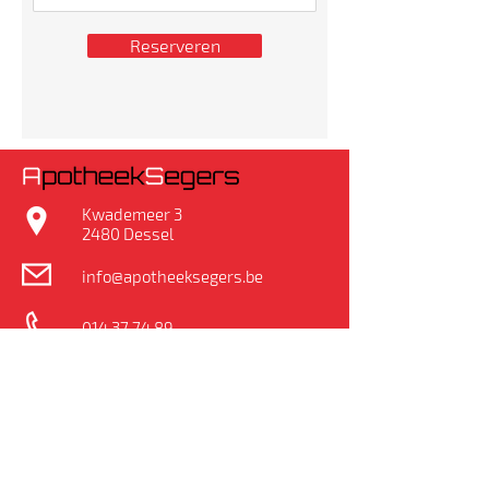
Reserveren
Kwademeer 3
2480 Dessel
info@apotheeksegers.be
014 37 74 89
Openingsuren
Maandag
08:30 - 12:15 || 13:30 - 18:30
08:30 - 12:15 || 13:30 - 18:30
Dinsdag
08:30 - 12:30
Woensdag